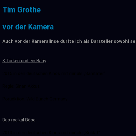
Tim Grothe
vor der Kamera
Auch vor der Kameralinse durfte ich als Darsteller sowohl se
3 Türken und ein Baby
2015 in den deutschen Kinos mit mir als „Sanitäter“
Regie: Sinan Akkus
Porudktion: Wild Bunch Germany
Das radikal Böse
2013 in den deutschen Kinos mit mir als „Soldat“