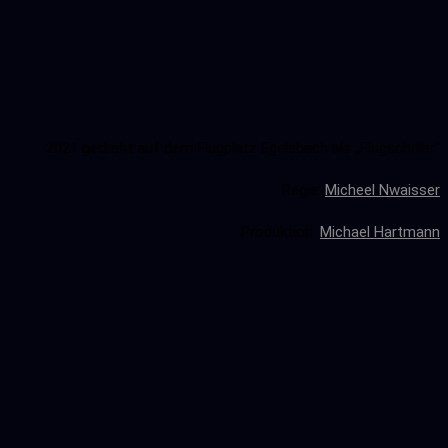
2021 gedreht auf dem Flugplatz Egelsbach als „Flugschüler“
Regie:
Micheel Nwaisser
Produktion:
Michael Hartmann