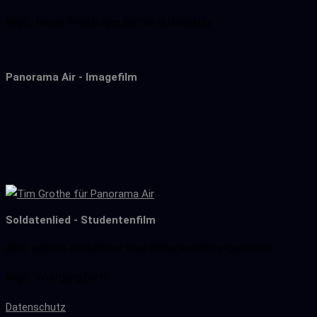
Regie: Oscar-Preisträger Stefan Ruzowitzky
Panorama Air - Imagefilm
Soldatenlied - Studentenfilm
2010 gedreht im Rahmen einer Reihe von Kriegsgedichten
Regie: Wolfgang Dietz
Datenschutz